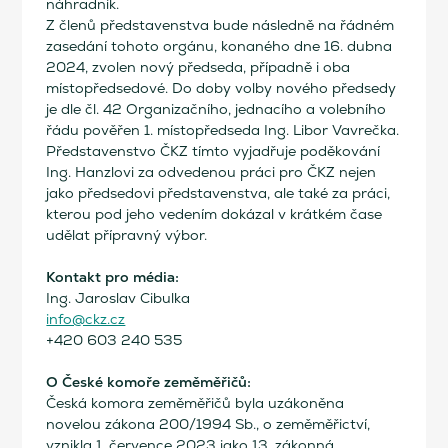
náhradník.
Z členů představenstva bude následně na řádném
zasedání tohoto orgánu, konaného dne 16. dubna
2024, zvolen nový předseda, případně i oba
místopředsedové. Do doby volby nového předsedy
je dle čl. 42 Organizačního, jednacího a volebního
řádu pověřen 1. místopředseda Ing. Libor Vavrečka.
Představenstvo ČKZ tímto vyjadřuje poděkování
Ing. Hanzlovi za odvedenou práci pro ČKZ nejen
jako předsedovi představenstva, ale také za práci,
kterou pod jeho vedením dokázal v krátkém čase
udělat přípravný výbor.
Kontakt pro média:
Ing. Jaroslav Cibulka
info@ckz.cz
+420 603 240 535
O České komoře zeměměřičů:
Česká komora zeměměřičů byla uzákoněna
novelou zákona 200/1994 Sb., o zeměměřictví,
vznikla 1. července 2023 jako 13. zákonná