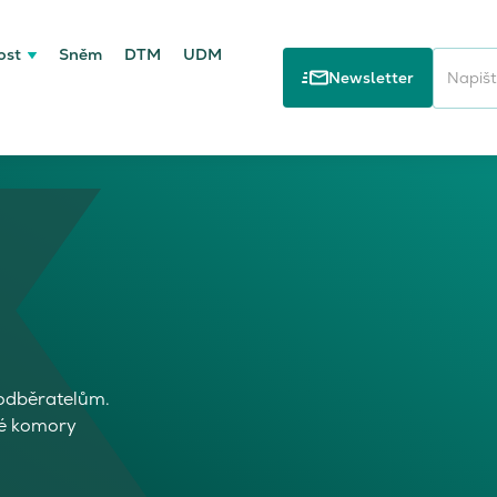
ost
Sněm
DTM
UDM
Newsletter
 odběratelům.
ké komory