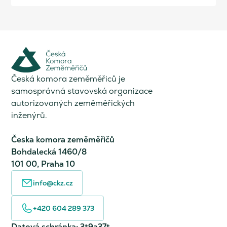
Česká komora zeměměřiců je
samosprávná stavovská organizace
autorizovaných zeměměřických
inženýrů.
Česka komora zeměměřičů
Bohdalecká 1460/8
101 00, Praha 10
info@ckz.cz
+420 604 289 373
Datová schránka: 3t9a37t