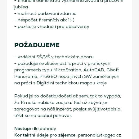
- finanční odměna za významná životní a pracovní
jubilea
- možnost parkování zdarma
- nespočet firemních akcí :-)
- pozice je vhodná i pro absolventy
POŽADUJEME
- vzdělání SŠ/VŠ v technickém oboru
- požadujeme zkušenosti s prací v grafických
programech typu MicroStation, AutoCAD, Gisoft
Panorama, ProGEO nebo jiných SW zaměřených
na práci s Digitální technickou mapou kraje
Pokud jsi to dočetla/dočetl až sem, tak to vypadá,
že Tě naše nabídka zaujala. Teď už zbývá jen
zareagovat na náš inzerát, poslat svůj životopis a
těšit se na osobní pohovor.
Nástup:
dle dohody
Kontaktní údaje pro zájemce:
personal@tkpgeo.cz