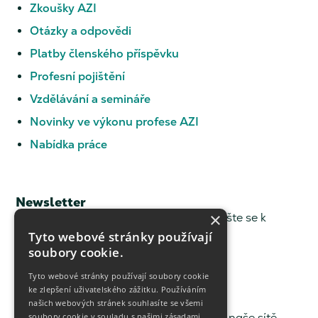
Zkoušky AZI
Otázky a odpovědi
Platby členského příspěvku
Profesní pojištění
Vzdělávání a semináře
Novinky ve výkonu profese AZI
Nabídka práce
Newsletter
×
Chcete dostávat novinky z ČKZ? Přihlašte se k
odběru.
Tyto webové stránky používají
soubory cookie.
Newsletter
Tyto webové stránky používají soubory cookie
ke zlepšení uživatelského zážitku. Používáním
Sledujte nás
našich webových stránek souhlasíte se všemi
soubory cookie v souladu s našimi zásadami