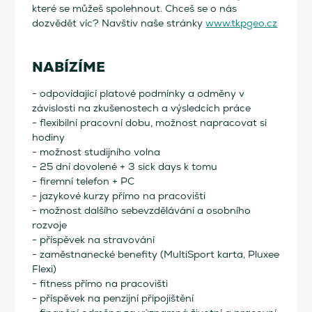
které se můžeš spolehnout. Chceš se o nás
dozvědět víc? Navštiv naše stránky
www.tkpgeo.cz
NABÍZÍME
- odpovídající platové podmínky a odměny v
závislosti na zkušenostech a výsledcích práce
- flexibilní pracovní dobu, možnost napracovat si
hodiny
- možnost studijního volna
- 25 dní dovolené + 3 sick days k tomu
- firemní telefon + PC
- jazykové kurzy přímo na pracovišti
- možnost dalšího sebevzdělávání a osobního
rozvoje
- příspěvek na stravování
- zaměstnanecké benefity (MultiSport karta, Pluxee
Flexi)
- fitness přímo na pracovišti
- příspěvek na penzijní připojištění