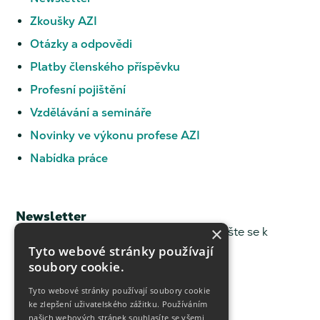
Zkoušky AZI
Otázky a odpovědi
Platby členského příspěvku
Profesní pojištění
Vzdělávání a semináře
Novinky ve výkonu profese AZI
Nabídka práce
Newsletter
×
Chcete dostávat novinky z ČKZ? Přihlašte se k
odběru.
Tyto webové stránky používají
soubory cookie.
Newsletter
Tyto webové stránky používají soubory cookie
ke zlepšení uživatelského zážitku. Používáním
Sledujte nás
našich webových stránek souhlasíte se všemi