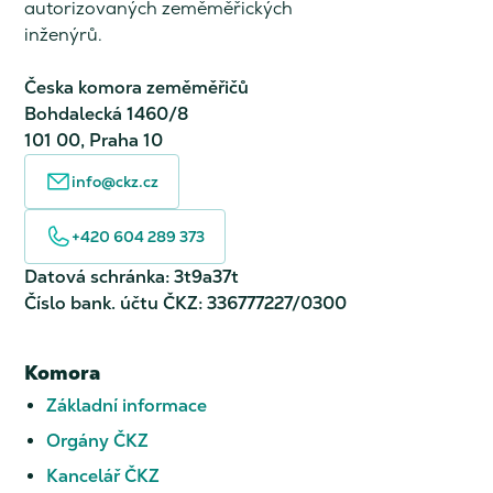
autorizovaných zeměměřických
inženýrů.
Česka komora zeměměřičů
Bohdalecká 1460/8
101 00, Praha 10
info@ckz.cz
+420 604 289 373
Datová schránka: 3t9a37t
Číslo bank. účtu ČKZ: 336777227/0300
Komora
Základní informace
Orgány ČKZ
Kancelář ČKZ