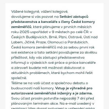
Vážené kolegyně, vážení kolegové,
Setkání zástupců
dovolujeme si vás pozvat na
představenstva a kanceláře s členy České komory
zeměměřičů
, které plánujeme v prvních měsících
roku 2025 uspořádat v 9 městech po celé ČR: v
Českých Budějovicích, Brně, Plzni, Ostravě, Ústí nad
Labem, Jičíně, Praze, Olomouci a Pardubicích.
Česká komora zeměměřičů má za sebou první rok
své existence a tato setkání považujeme za skvělou
příležitost, kdy vás zástupci představenstva
informují o výsledcích své práce a práce kanceláře
a zároveň budete mít možnost diskutovat o
aktuálních problémech, které bychom mohli řešit
společně.
Těšíme se na vaši účast a společnou debatu o
Vstup je výhradně pro
budoucnosti naší komory.
autorizované zeměměřické inženýry a je zdarma.
Svou účast prosím potvrďte nejpozději 7 dní před
plánovaným termínem akce. Na e-mail uvedený v
registraci Vám dorazí potvrzení a upřesnění místa