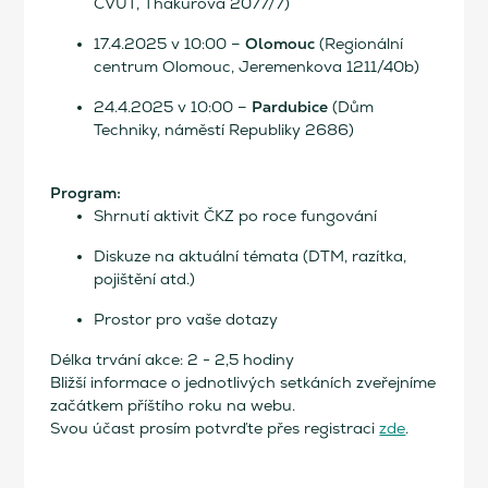
ČVUT, Thákurova 2077/7)
Olomouc
17.4.2025 v 10:00 –
(Regionální
centrum Olomouc, Jeremenkova 1211/40b)
Pardubice
24.4.2025 v 10:00 –
(Dům
Techniky, náměstí Republiky 2686)
Program:
Shrnutí aktivit ČKZ po roce fungování
Diskuze na aktuální témata (DTM, razítka,
pojištění atd.)
Prostor pro vaše dotazy
Délka trvání akce: 2 - 2,5 hodiny
Bližší informace o jednotlivých setkáních zveřejníme
začátkem příštího roku na webu.
Svou účast prosím potvrďte přes registraci
zde
.