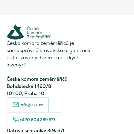
Česká komora zeměměřiců je
samosprávná stavovská organizace
autorizovaných zeměměřických
inženýrů.
Česka komora zeměměřičů
Bohdalecká 1460/8
101 00, Praha 10
info@ckz.cz
+420 604 289 373
Datová schránka: 3t9a37t