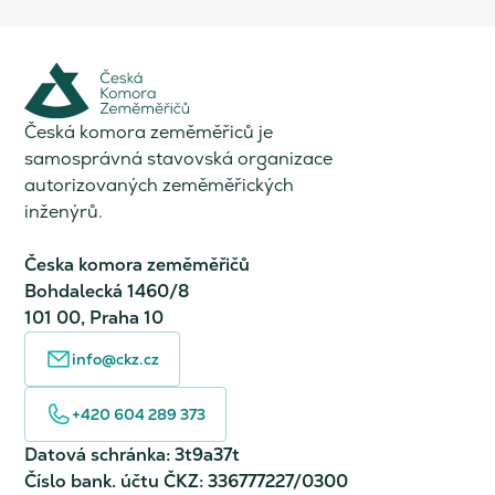
Česká komora zeměměřiců je
samosprávná stavovská organizace
autorizovaných zeměměřických
inženýrů.
Česka komora zeměměřičů
Bohdalecká 1460/8
101 00, Praha 10
info@ckz.cz
+420 604 289 373
Datová schránka: 3t9a37t
Číslo bank. účtu ČKZ: 336777227/0300