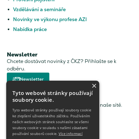
Vzdělávání a semináře
Novinky ve výkonu profese AZI
Nabídka práce
Newsletter
Chcete dostávat novinky z ČKZ? Přihlašte se k
odběru.
Newsletter
×
Tyto webové stránky používají
Sledujte nás
soubory cookie.
Řadu novinek a informací dáváme i na naše sítě.
Tyto webové stránky používají soubory cookie
ke zlepšení uživatelského zážitku. Používáním
našich webových stránek souhlasíte se všemi
soubory cookie v souladu s našimi zásadami
používání souborů cookie.
Více informací