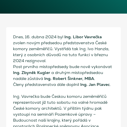
Ing. Libor Vavrečka
Dnes, 16. dubna 2024 byl
zvolen novým předsedou představenstva České
komory zeměměřičů. Vystřídá tak Ing. Ivo Hanzla,
který z osobních důvodů na tuto funkci v březnu
2024 rezignoval.
Post prvního místopředsedy bude nově vykonávat
Ing. Zbyněk Kugler
a druhým místopředsedou
Ing. Robert Šinkner, MBA
nadále zůstává
.
Ing. Jan Plavec
Členy představenstva dále doplnil
.
Ing. Vavrečka bude Českou komoru zeměměřičů
reprezentovat již tuto sobotu na valné hromadě
České komory architektů. V příštím týdnu pak
vystoupí na semináři Pozemkové úpravy –
Budoucnost naší krajiny, který pořádá v
prostorách Poslanecké sněmovny Asociace