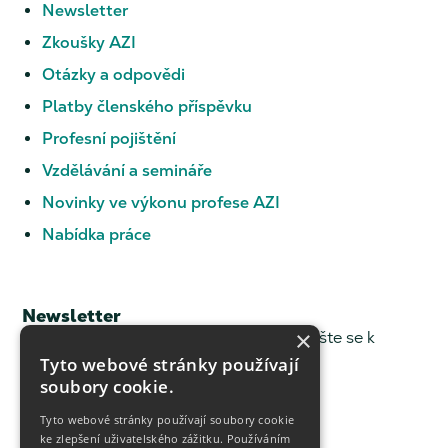
Newsletter
Zkoušky AZI
Otázky a odpovědi
Platby členského příspěvku
Profesní pojištění
Vzdělávání a semináře
Novinky ve výkonu profese AZI
Nabídka práce
Newsletter
×
Chcete dostávat novinky z ČKZ? Přihlašte se k
odběru.
Tyto webové stránky používají
soubory cookie.
Newsletter
Tyto webové stránky používají soubory cookie
ke zlepšení uživatelského zážitku. Používáním