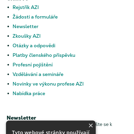
Rejstřík AZI
Žádosti a formuláře
Newsletter
Zkoušky AZI
Otázky a odpovědi
Platby členského příspěvku
Profesní pojištění
Vzdělávání a semináře
Novinky ve výkonu profese AZI
Nabídka práce
Newsletter
×
Chcete dostávat novinky z ČKZ? Přihlašte se k
odběru.
Tyto webové stránky používají