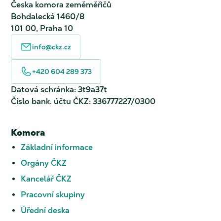
Česka komora zeměměřičů
Bohdalecká 1460/8
101 00, Praha 10
info@ckz.cz
+420 604 289 373
Datová schránka: 3t9a37t
Číslo bank. účtu ČKZ: 336777227/0300
Komora
Základní informace
Orgány ČKZ
Kancelář ČKZ
Pracovní skupiny
Úřední deska