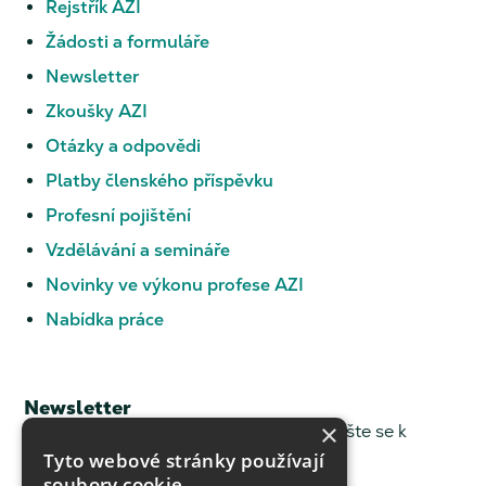
Rejstřík AZI
Žádosti a formuláře
Newsletter
Zkoušky AZI
Otázky a odpovědi
Platby členského příspěvku
Profesní pojištění
Vzdělávání a semináře
Novinky ve výkonu profese AZI
Nabídka práce
Newsletter
×
Chcete dostávat novinky z ČKZ? Přihlašte se k
odběru.
Tyto webové stránky používají
soubory cookie.