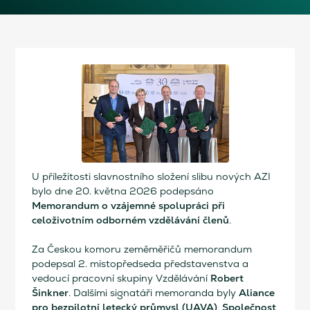
U příležitosti slavnostního složení slibu nových AZI
bylo dne 20. května 2026 podepsáno
Memorandum o vzájemné spolupráci při
celoživotním odborném vzdělávání členů
.
Za Českou komoru zeměměřičů memorandum
podepsal 2. místopředseda představenstva a
Robert
vedoucí pracovní skupiny Vzdělávání
Šinkner
Aliance
. Dalšími signatáři memoranda byly
pro bezpilotní letecký průmysl (UAVA)
Společnost
,