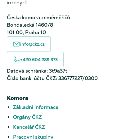
inženýrů.
Česka komora zeměměřičů
Bohdalecká 1460/8
101 00, Praha 10
info@ckz.cz
+420 604 289 373
Datová schránka: 3t9a37t
Číslo bank. účtu ČKZ: 336777227/0300
Komora
Základní informace
Orgány ČKZ
Kancelář ČKZ
Pracovní skupiny