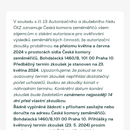
V souladu s čl. 13 Autorizačního a zkušebního řádu
ČKZ oznamuje Česká komora zeměměřičů všem
zájemcům o získání autorizace pro ověřování
výsledků zeměměřických činností, že autorizační
na přelomu května a června
zkoušky proběhnou
2024 v prostorách sídla České komory
zeměměřičů, Bohdalecká 1460/8, 101 00 Praha 10
.
Předběžný termín zkoušek je stanoven na 23.
května 2024.
Upozorňujeme, že pokud se na
avizovaný termín zkoušek nepřihlásí dostatečný
počet uchazečů, budou se zkoušky konat v
náhradním termínu. Konkrétní datum konání
oznámeno nejpozději 14
zkoušek bude žadatelům
dní před vlastní zkouškou
.
Řádně vyplněné žádosti s přílohami zasílejte nebo
doručte na adresu České komory zeměměřičů:
Bohdalecká 1460/8,101 00 Praha 10. Přihlášky na
květnový termín zkoušek (23. 5. 2024) prosím