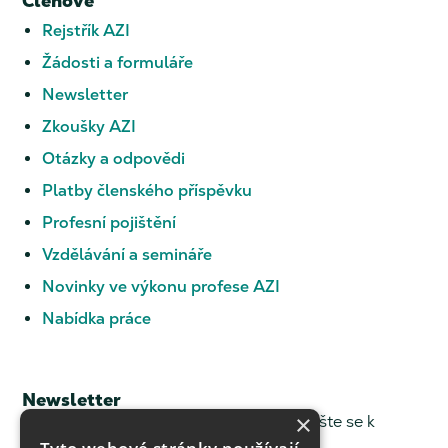
Členové
Rejstřík AZI
Žádosti a formuláře
Newsletter
Zkoušky AZI
Otázky a odpovědi
Platby členského příspěvku
Profesní pojištění
Vzdělávání a semináře
Novinky ve výkonu profese AZI
Nabídka práce
Newsletter
×
Chcete dostávat novinky z ČKZ? Přihlašte se k
odběru.