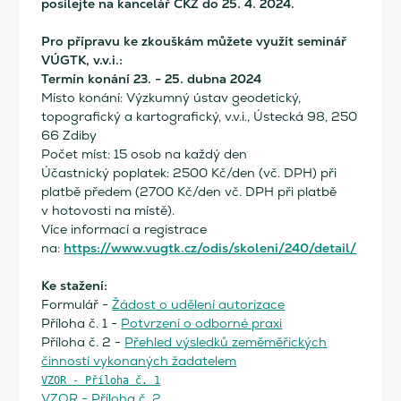
posílejte na kancelář ČKZ do 25. 4. 2024.
Pro přípravu ke zkouškám můžete využít seminář
VÚGTK, v.v.i.:
Termín konání 23. - 25. dubna 2024
Místo konání: Výzkumný ústav geodetický,
topografický a kartografický, v.v.i., Ústecká 98, 250
66 Zdiby
Počet míst: 15 osob na každý den
Účastnický poplatek: 2500 Kč/den (vč. DPH) při
platbě předem (2700 Kč/den vč. DPH při platbě
v hotovosti na místě).
Více informací a registrace
https://www.vugtk.cz/odis/skoleni/240/detail/
na:
Ke stažení:
Formulář -
Žádost o udělení autorizace
Příloha č. 1 -
Potvrzení o odborné praxi
Příloha č. 2 -
Přehled výsledků zeměměřických
činností vykonaných žadatelem
VZOR - Příloha č. 1
VZOR - Příloha č. 2