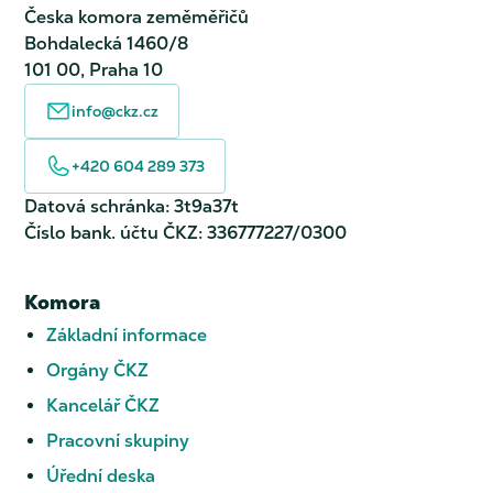
Česka komora zeměměřičů
Bohdalecká 1460/8
101 00, Praha 10
info@ckz.cz
+420 604 289 373
Datová schránka: 3t9a37t
Číslo bank. účtu ČKZ: 336777227/0300
Komora
Základní informace
Orgány ČKZ
Kancelář ČKZ
Pracovní skupiny
Úřední deska