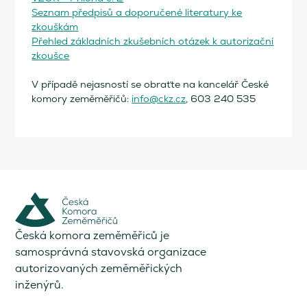
Seznam předpisů a doporučené literatury ke
zkouškám
Přehled základních zkušebních otázek k autorizační
zkoušce
V případě nejasností se obraťte na kancelář České
komory zeměměřičů:
info@ckz.cz
, 603 240 535
Česká komora zeměměřiců je
samosprávná stavovská organizace
autorizovaných zeměměřických
inženýrů.