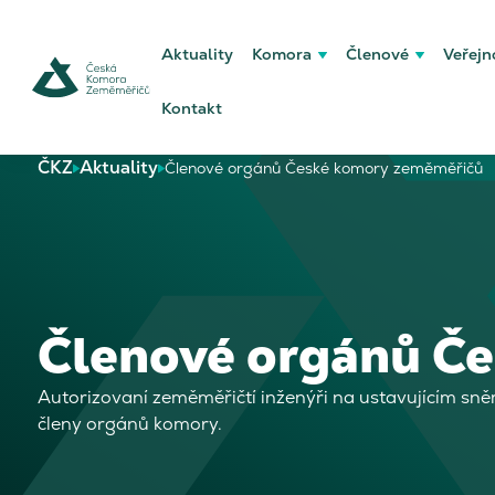
Aktuality
Komora
Členové
Veřejn
Kontakt
ČKZ
Aktuality
Členové orgánů České komory zeměměřičů
Členové orgánů Č
Autorizovaní zeměměřičtí inženýři na ustavujícím sně
členy orgánů komory.