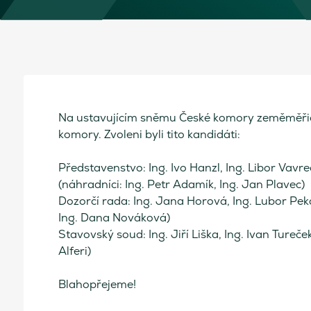
Na ustavujícím sněmu České komory zeměměřičů,
komory. Zvoleni byli tito kandidáti:
Představenstvo: Ing. Ivo Hanzl, Ing. Libor Vavr
(náhradníci: Ing. Petr Adamík, Ing. Jan Plavec)
Dozorčí rada: Ing. Jana Horová, Ing. Lubor Peka
Ing. Dana Nováková)
Stavovský soud: Ing. Jiří Liška, Ing. Ivan Tureče
Alferi)
Blahopřejeme!