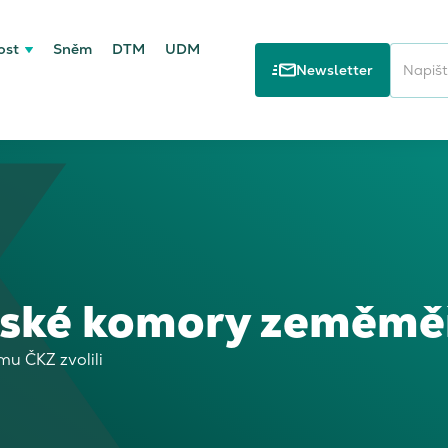
ost
Sněm
DTM
UDM
Newsletter
eské komory zeměmě
mu ČKZ zvolili